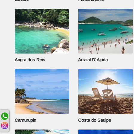
Angra dos Reis
Arraial D´Ajuda
Camurupin
Costa do Sauipe